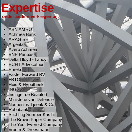
Expertise
onder andere verkregen bij:
ABN AMRO
Achmea Bank
ARAG SE
Argenta
Avéro Achmea
BNP Paribas
Delta Llloyd - Lancyr
ECHT Advocatuur
Eureko
Faster Forward BV
FBTO
Huis & Hypotheek
ING
Insinger de Beaufort
Ministerie van Defensie
Nachenius Tjeenk & Co
Rabobank
Stichting Sumber Kasihi
The Brown Paper Company
The Your Everest Company
Vroom & Dreesmann