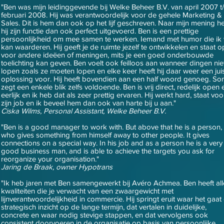
"Ben was mijn leidinggevende bij Welke Beheer B.V. van april 2007 t
februari 2008. Hij was verantwoordelijk voor de gehele Marketing &
Sales. Dit is hem dan ook op het lijf geschreven. Naar mijn mening he
hij zijn functie dan ook perfect uitgevoerd. Ben is een prettige
persoonlijkheid om mee samen te werken. Iemand met humor die ik
kan waarderen. Hij geeft je de ruimte jezelf te ontwikkelen en staat 
voor andere ideëen of meningen, mits je een goed onderbouwde
toelichting kan geven. Ben voelt ook feilloos aan wanneer dingen nie
lopen zoals ze moeten lopen en elke keer heeft hij daar weer een jui
oplossing voor. Hij heeft bovendien aan een half woord genoeg. S
zegt een enkele blik zelfs voldoende. Ben is vrij direct, redelijk open 
eerlijk en ik heb dat als zeer prettig ervaren. Hij werkt hard, staat voo
zijn job en ik beveel hem dan ook van harte bij u aan."
Ciska Wilms, Personal Assistant, Welke Beheer B.V.
"Ben is a good manager to work with. But above that he is a person,
who gives something from himself away to other people. It gives
connections on a special way. In his job and as a person he is a very
good business man, and is able to achieve the targets you ask for
reorganize your organisation."
Jaring de Braak, owner Hypotrans
"Ik heb jaren met Ben samengewerkt bij Avéro Achmea. Ben heeft all
kwaliteiten die je verwacht van een zwaargewicht met
lijnverantwoordelijkheid in commercie. Hij springt eruit waar het gaa
strategisch inzicht op de lange termijn, dat vertalen in duidelijke,
concrete en waar nodig stevige stappen, en dat vervolgens ook
consistent doorvoeren in de organisatie op basis van persoonlijke