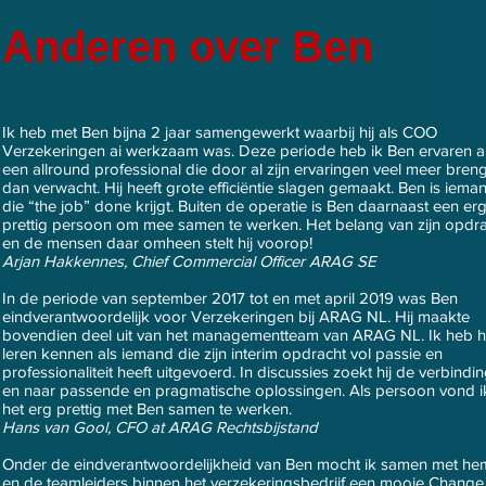
Anderen over Ben
Ik heb met Ben bijna 2 jaar samengewerkt waarbij hij als COO
Verzekeringen ai werkzaam was. Deze periode heb ik Ben ervaren a
een allround professional die door al zijn ervaringen veel meer breng
dan verwacht. Hij heeft grote efficiëntie slagen gemaakt. Ben is iema
die “the job” done krijgt. Buiten de operatie is
Ben daarnaast een er
prettig persoon om mee
samen te werken.
Het
belang van zijn opdr
en
de mensen daar
omheen stelt hij voorop!
Arjan Hakkennes,
Chief Commercial Officer ARAG SE
In de periode van september 2017 tot en met april 2019 was Ben
eindverantwoordelijk voor Verzekeringen bij ARAG NL. Hij maakte
bovendien deel uit van het managementteam van ARAG NL. Ik heb 
leren kennen als iemand die zijn interim opdracht vol passie en
professionaliteit heeft uitgevoerd. In discussies zoekt hij de verbindi
en naar passende en pragmatische oplossingen. Als persoon vond i
het erg prettig met Ben samen te werken.
Hans van Gool, CFO at ARAG Rechtsbijstand
Onder de eindverantwoordelijkheid van Ben mocht ik samen met he
en de teamleiders binnen het verzekeringsbedrijf een mooie Change 