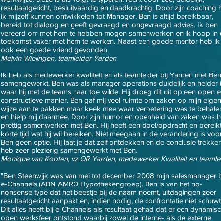
resultaatgericht, besluitvaardig en daadkrachtig. Door zijn coaching 
ik mijzelf kunnen ontwikkelen tot Manager. Ben is altijd bereikbaar,
bereid tot dialoog en geeft gevraagd en ongevraagd advies. Ik ben
vereerd om met hem te hebben mogen samenwerken en ik hoop in 
toekomst vaker met hem te werken. Naast een goede mentor heb ik
ook een goede vriend gevonden.
Melvin Wielingen, teamleider Yarden
Ik heb als medewerker kwaliteit en als teamleider bij Yarden met Ben
samengewerkt. Ben was als manager operations duidelijk en helder 
waar hij met de teams naar toe wilde. Hij droeg dit uit op een open 
constructieve manier. Ben gaf mij veel ruimte om zaken op mijn eigen
wijze aan te pakken maar keek mee waar verbetering was te behale
en hielp mij daarmee. Door zijn humor en openheid van zaken was h
prettig samenwerken met Ben. Hij heeft een doel/opdracht en bereikt
korte tijd wat hij wil bereiken. Niet meegaan in de verandering is voo
Ben geen optie. Hij laat je dat zelf ontdekken en de conclusie trekken
heb zeer plezierig samengewerkt met Ben.
Monique van Kooten, vz OR Yarden, medewerker Kwaliteit en teamle
"Ben Steenwijk was van mei tot december 2008 mijn salesmanager b
e-Channels (ABN AMRO Hypothekengroep). Ben is van het no-
nonsense type dat het beestje bij de naam noemt, uitdagingen zeer
resultaatgericht aanpakt en, indien nodig, de confrontatie niet schuwt
Dit alles heeft bij e-Channels als resultaat gehad dat er een dynamisc
open werksfeer ontstond waarbij zowel de interne- als de externe