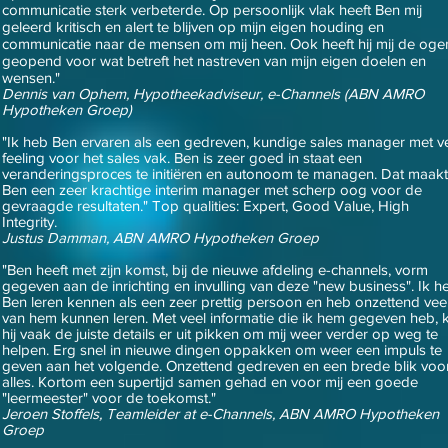
communicatie sterk verbeterde. Op persoonlijk vlak heeft Ben mij
geleerd kritisch en alert te blijven op mijn eigen houding en
communicatie naar de mensen om mij heen. Ook heeft hij mij de oge
geopend voor wat betreft het nastreven van mijn eigen doelen en
wensen."
Dennis van Ophem, Hypotheekadviseur, e-Channels (ABN AMRO
Hypotheken Groep)
"Ik heb Ben ervaren als een gedreven, kundige sales manager met v
feeling voor het sales vak. Ben is zeer goed in staat een
veranderingsproces te initiëren en autonoom te managen. Dat maakt
Ben een zeer krachtige interim manager met scherp oog voor de
gevraagde resultaten." Top qualities: Expert, Good Value, High
Integrity.
Justus Damman, ABN AMRO Hypotheken Groep
"Ben heeft met zijn komst, bij de nieuwe afdeling e-channels, vorm
gegeven aan de inrichting en invulling van deze "new business". Ik h
Ben leren kennen als een zeer prettig persoon en heb onzettend vee
van hem kunnen leren. Met veel informatie die ik hem gegeven heb, 
hij vaak de juiste details er uit pikken om mij weer verder op weg te
helpen. Erg snel in nieuwe dingen oppakken om weer een impuls te
geven aan het volgende. Onzettend gedreven en een brede blik voo
alles. Kortom een supertijd samen gehad en voor mij een goede
"leermeester" voor de toekomst."
Jeroen Stoffels, Teamleider at e-Channels, ABN AMRO Hypotheken
Groep