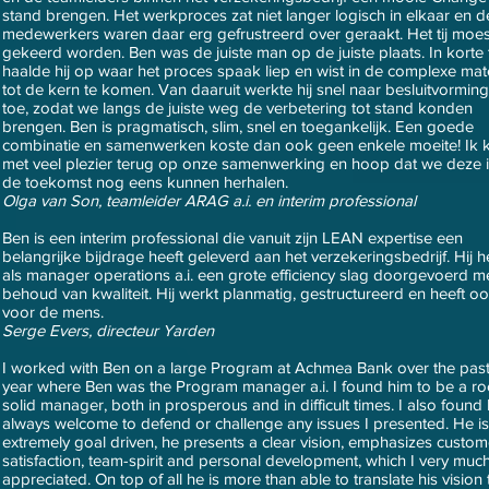
stand brengen. Het werkproces zat niet langer logisch in elkaar en d
medewerkers waren daar erg gefrustreerd over geraakt. Het tij moes
gekeerd worden. Ben was de juiste man op de juiste plaats. In korte t
haalde hij op waar het proces spaak liep en wist in de complexe mat
tot de kern te komen. Van daaruit werkte hij snel naar besluitvorming
toe, zodat we langs de juiste weg de verbetering tot stand konden
brengen. Ben is pragmatisch, slim, snel en toegankelijk. Een goede
combinatie en samenwerken koste dan ook geen enkele moeite! Ik k
met veel plezier terug op onze samenwerking en hoop dat we deze 
de toekomst nog eens kunnen herhalen.
Olga van Son, teamleider ARAG a.i. en interim professional
Ben is een interim professional die vanuit zijn LEAN expertise een
belangrijke bijdrage heeft geleverd aan het verzekeringsbedrijf. Hij h
als manager operations a.i. een grote efficiency slag doorgevoerd m
behoud van kwaliteit. Hij werkt planmatig, gestructureerd en heeft o
voor de mens.
Serge Evers, directeur Yarden
I worked with Ben on a large Program at Achmea Bank over the pas
year where Ben was the Program manager a.i. I found him to be a ro
solid manager, both in prosperous and in difficult times. I also found
always welcome to defend or challenge any issues I presented. He is
extremely goal driven, he presents a clear vision, emphasizes custom
satisfaction, team-spirit and personal development, which I very muc
appreciated. On top of all he is more than able to translate his vision 