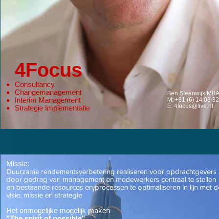
4Focus
Consultancy
Changemanagement
Ben Steenwijk MB
Interim Management
M: +31 (6) 14 03 8
E:
4focus@live.nl
Strategie Implementatie
Missie:
Duurzame rendementsverbetering realiseren voor opdrachtgevers
door gedrag van management en medewerkers centraal te stellen
en bestaande resources en processen te optimaliseren in lijn met d
visie, missie en strategie
Het onmogelijke
mogelijk maken
"The spirit of possible"