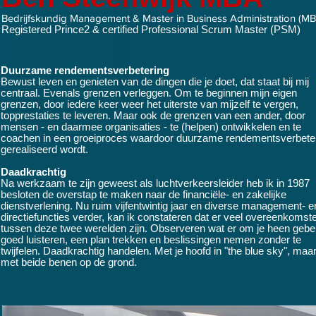
Bedrijfskundig Management & Master in Business Administration (M
Registered Prince2 & certified Professional Scrum Master (PSM)
Duurzame rendementsverbetering
Bewust leven en genieten van de dingen die je doet, dat staat bij mij
centraal. Evenals grenzen verleggen. Om te beginnen mijn eigen
grenzen, door iedere keer weer het uiterste van mijzelf te vergen,
topprestaties te leveren. Maar ook de grenzen van een ander, door
mensen - en daarmee organisaties - te (helpen) ontwikkelen en te
coachen in een groeiproces waardoor duurzame rendementsverbete
gerealiseerd wordt.
Daadkrachtig
Na werkzaam te zijn geweest als luchtverkeersleider heb ik in 1987
besloten de overstap te maken naar de financiële- en zakelijke
dienstverlening. Nu ruim vijfentwintig jaar en diverse management- e
directiefuncties verder, kan ik constateren dat er veel overeenkomst
tussen deze twee werelden zijn. Observeren wat er om je heen gebeu
goed luisteren, een plan trekken en beslissingen nemen zonder te
twijfelen. Daadkrachtig handelen. Met je hoofd in "the blue sky", maa
met beide benen op de grond.