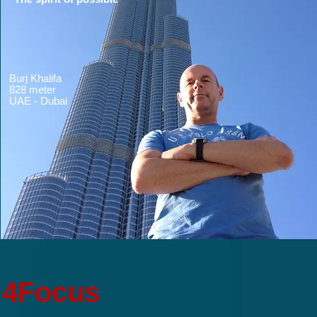
Burj Khalifa
828 meter
UAE - Dubai
4Focus