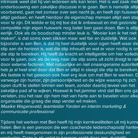
intrinsiek weet dat hij van iedereen iets kan leren. Het is wel zaak met
onderbouwing een zakelijke discussie in te gaan. Ben is namelijk altij
voorbereid, gaat niet zomaar over een nacht ijs, en heeft zijn huiswer
altijd gedaan, en heeft hierdoor de eigenschap mensen altijd een sta
voor te zijn. Dit leidde er bij mij toe dat ik onbewust en met gezonde
competitie mijn eigen huiswerk nog beter ben gaan doen. Ben is altij
eerlijk. Ook als de boodschap minder leuk is. "Mooier kan ik het niet
maken", is dat soms even slikken maar wel fair en duidelijk. Wat ook
bijzonder is aan Ben, is dat hij heel duidelijk voor ogen heeft waar de
stip aan de horizon is, wat die stip inhoudt en wat er voor nodig is o
die stip te bereiken. Hij heeft de kracht en intelligentie om hier volled
voor te gaan, ook als de weg naar die stip soms uit zicht dreigt te ra
door externe factoren. Met natuurlijke en niet onaangename autoritei
heb je al heel snel door dat Ben er altijd in slaagt die stip te bereiken.
Als laatste is het gewoon ook heel erg leuk om met Ben te werken. D
vanwege zijn humor, zijn persoonlijkheid en de wijze waarop hij zich
open durft te stellen binnen een team, zonder daarbij teveel van het
zakelijke pad af te wijken. Hoewel ik het jammer vind dat Ben ons ga
verlaten, zou het raar zijn hem niet van harte aan te bevelen voor elk
organisatie die graag die stap verder wil maken.
Maaike Wagensveld, teamleider Yarden en interim marketing &
communicatie professional
Tijdens het werken met Ben heeft hij mijn kernkwaliteiten uit mij kunn
halen. Ben is een persoon die een coachende leiderschapsstijl hantee
en mij heeft meegenomen in zijn professionele deskundigheid en
werkwijze. Deze is als volgt te typeren: recht door zee, duidelijk,