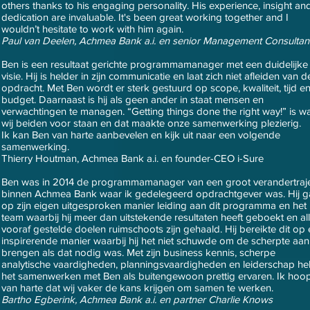
others thanks to his engaging personality. His experience, insight an
dedication are invaluable. It's been great working together and I
wouldn’t hesitate to work with him again.
Paul van Deelen, Achmea Bank a.i. en senior Management Consultan
Ben is een resultaat gerichte programmamanager met een duidelijke
visie. Hij is helder in zijn communicatie en laat zich niet afleiden van d
opdracht. Met Ben wordt er sterk gestuurd op scope, kwaliteit, tijd e
budget. Daarnaast is hij als geen ander in staat mensen en
verwachtingen te managen. “Getting things done the right way!” is w
wij beiden voor staan en dat maakte onze samenwerking plezierig.
Ik kan Ben van harte aanbevelen en kijk uit naar een volgende
samenwerking.
Thierry Houtman, Achmea Bank a.i. en founder-CEO i-Sure
Ben was in 2014 de programmamanager van een groot verandertraj
binnen Achmea Bank waar ik gedelegeerd opdrachtgever was. Hij g
op zijn eigen uitgesproken manier leiding aan dit programma en het
team waarbij hij meer dan uitstekende resultaten heeft geboekt en al
vooraf gestelde doelen ruimschoots zijn gehaald. Hij bereikte dit op
inspirerende manier waarbij hij het niet schuwde om de scherpte aan
brengen als dat nodig was. Met zijn business kennis, scherpe
analytische vaardigheden, planningsvaardigheden en leiderschap he
het samenwerken met Ben als buitengewoon prettig ervaren. Ik hoo
van harte dat wij vaker de kans krijgen om samen te werken.
Bartho Egberink, Achmea Bank a.i. en partner Charlie Knows