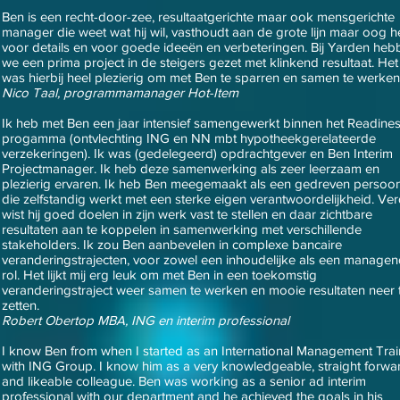
Ben is een recht-door-zee, resultaatgerichte maar ook mensgerichte
manager die weet wat hij wil, vasthoudt aan de grote lijn maar oog h
voor details en voor goede ideeën en verbeteringen. Bij Yarden heb
we een prima project in de steigers gezet met klinkend resultaat. Het
was hierbij heel plezierig om met Ben te sparren en samen te werken
Nico Taal, programmamanager Hot-Item
Ik heb met Ben een jaar intensief samengewerkt binnen het Readine
progamma (ontvlechting ING en NN mbt hypotheekgerelateerde
verzekeringen). Ik was (gedelegeerd) opdrachtgever en Ben Interim
Projectmanager. Ik heb deze samenwerking als zeer leerzaam en
plezierig ervaren. Ik heb Ben meegemaakt als een gedreven persoon
die zelfstandig werkt met een sterke eigen verantwoordelijkheid. Ve
wist hij goed doelen in zijn werk vast te stellen en daar zichtbare
resultaten aan te koppelen in samenwerking met verschillende
stakeholders. Ik zou Ben aanbevelen in complexe bancaire
veranderingstrajecten, voor zowel een inhoudelijke als een manage
rol. Het lijkt mij erg leuk om met Ben in een toekomstig
veranderingstraject weer samen te werken en mooie resultaten neer 
zetten.
Robert Obertop MBA, ING en interim professional
I know Ben from when I started as an International Management Tra
with ING Group. I know him as a very knowledgeable, straight forwa
and likeable colleague. Ben was working as a senior ad interim
professional with our department and he achieved the goals in his