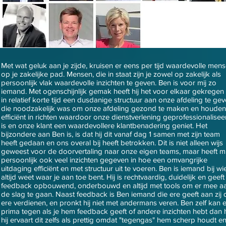
Met wat geluk aan je zijde, kruisen er eens per tijd waardevolle men
op je zakelijke pad. Mensen, die in staat zijn je zowel op zakelijk als
persoonlijk vlak waardevolle inzichten te geven. Ben is voor mij zo
iemand. Met ogenschijnlijk gemak heeft hij het voor elkaar gekrege
in relatief korte tijd een dusdanige structuur aan onze afdeling te ge
die noodzakelijk was om onze afdeling gezond te maken en houden
efficiënt in richten waardoor onze dienstverlening geprofessionalisee
is en onze klant een waardevollere klantbenadering geniet. Het
bijzondere aan Ben is, is dat hij dit vanaf dag 1 samen met zijn team
heeft gedaan en ons overal bij heeft betrokken. Dit is niet alleen wijs
geweest voor de doorvertaling naar onze eigen teams, maar heeft mi
persoonlijk ook veel inzichten gegeven in hoe een omvangrijke
uitdaging efficiënt en met structuur uit te voeren. Ben is iemand bij wie
altijd weet waar je aan toe bent. Hij is rechtvaardig, duidelijk en geeft
feedback opbouwend, onderbouwd en altijd met tools om er mee a
de slag te gaan. Naast feedback is Ben iemand die ere geeft aan zij 
ere verdienen, en pronkt hij niet met andermans veren. Ben zelf kan e
prima tegen als je hem feedback geeft of andere inzichten hebt dan h
hij ervaart dit zelfs als prettig omdat "tegengas" hem scherp houdt en