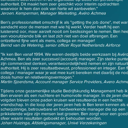
authoriteit. Dit maakt hem zeer geschikt voor interim opdrachten
waarvoor ik hem dan ook van harte wil aanbevelen."
Jeroen. Kemperman, Manager Marketing, Avéro Achmea
Ben's professionaliteit omschrijf ik als "getting the job done", met w
aandacht voor de mensen met wie hij werkt. Verder heeft hij een
luisterend oor, maar aarzelt nooit om beslissingen te nemen. Ben hee
een vooruitziende blik en laat zich niet van doel afbrengen. Een
ontzettend fijne vent als mens, collega en manager!
Bernd van de Wetering, senior officer Royal Netherlands Airforce
"Ik ken Ben vanaf 1994. We waren destijds beide werkzaam bij Avér
Achmea. Ben als zeer succesvol (account) manager. Zijn sterke punte
zijn commercieel denken, verantwoordelijkheid nemen en zijn natuurl
authoriteit. Hij is zeer resultaatbewust, professioneel en integer. Een f
collega / manager waar je wat mee kunt bereiken met daarbij de no
dosis humor en relativeringsvermogen."
Martin Sjoerdsma, Account manager Service Providers, Avero Achm
Tijdens onze gezamenlijke studie Bedrijfskundig Management heb ik
Ben ervaren als een nuchtere en humorvolle manager. In de jaren die
volgden bleven onze paden kruisen wat resulteerde in een hechte
vriendschap. In die loop der jaren jaren heb ik Ben leren kennen als 
scherpzinnige, betrouwbare en hardwerkende manager die op een
prikkelende wijze zijn mensen laat groeien. Ben zorgt voor een goe
sfeer waarin resultaten geboekt én behouden worden.
Johan Huizinga, Afdelingsmanager, Univé Verzekeringen